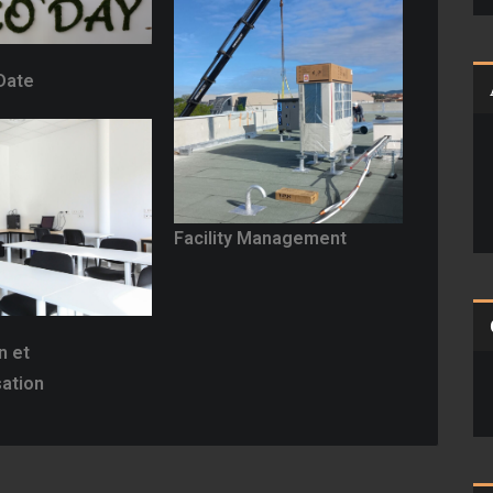
Date
Facility Management
n et
sation